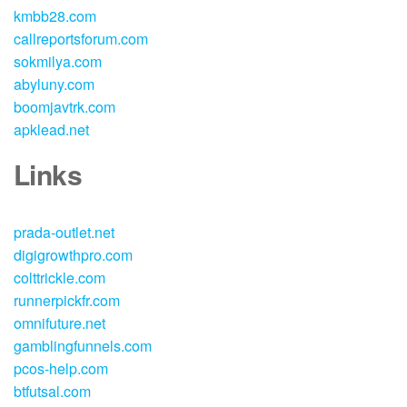
kmbb28.com
callreportsforum.com
sokmilya.com
abyluny.com
boomjavtrk.com
apklead.net
Links
prada-outlet.net
digigrowthpro.com
colttrickle.com
runnerpickfr.com
omnifuture.net
gamblingfunnels.com
pcos-help.com
btfutsal.com