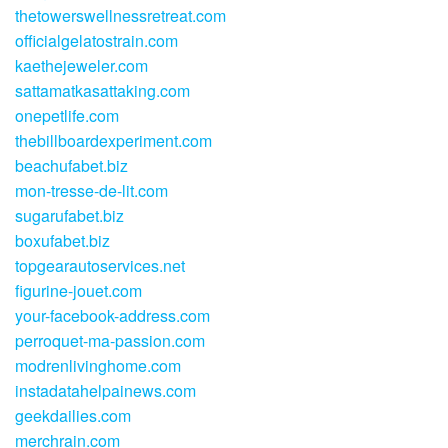
thetowerswellnessretreat.com
officialgelatostrain.com
kaethejeweler.com
sattamatkasattaking.com
onepetlife.com
thebillboardexperiment.com
beachufabet.biz
mon-tresse-de-lit.com
sugarufabet.biz
boxufabet.biz
topgearautoservices.net
figurine-jouet.com
your-facebook-address.com
perroquet-ma-passion.com
modrenlivinghome.com
instadatahelpainews.com
geekdailies.com
merchrain.com