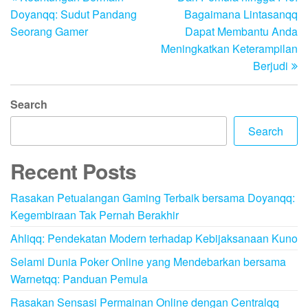
navigation
Doyanqq: Sudut Pandang
Bagaimana Lintasanqq
Seorang Gamer
Dapat Membantu Anda
Meningkatkan Keterampilan
Berjudi
Search
Search
Recent Posts
Rasakan Petualangan Gaming Terbaik bersama Doyanqq:
Kegembiraan Tak Pernah Berakhir
Ahliqq: Pendekatan Modern terhadap Kebijaksanaan Kuno
Selami Dunia Poker Online yang Mendebarkan bersama
Warnetqq: Panduan Pemula
Rasakan Sensasi Permainan Online dengan Centralqq