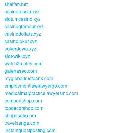
shelfari.net
casinorussia.xyz
slotumcasino.xyz
casinoglamour.xyz
casinodollars.xyz
casinojoker.xyz
pokerdewa.xyz
slot-wiki.xyz
watch2match.com
galenaseo.com
myglobaltrustbank.com
employmentlawlawyergo.com
medicalmalpracticelawyersinc.com
comportshop.com
topdecorshop.com
shopasotv.com
travelsanga.com
instantguestposting.com