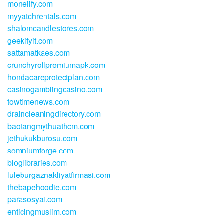
moneiify.com
myyatchrentals.com
shalomcandlestores.com
geekifyit.com
sattamatkaes.com
crunchyrollpremiumapk.com
hondacareprotectplan.com
casinogamblingcasino.com
towtimenews.com
draincleaningdirectory.com
baotangmythuathcm.com
jethukukburosu.com
somniumforge.com
bloglibraries.com
luleburgaznakliyatfirmasi.com
thebapehoodie.com
parasosyal.com
enticingmuslim.com