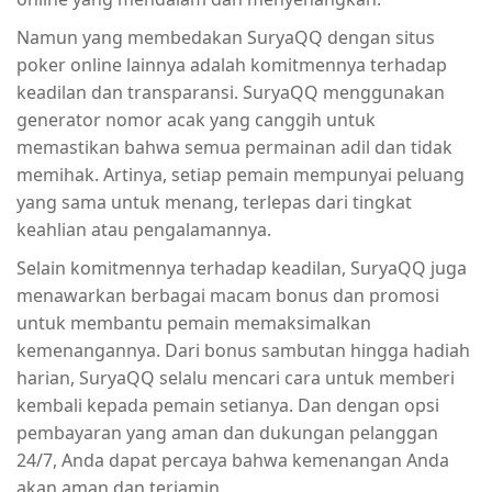
Namun yang membedakan SuryaQQ dengan situs
poker online lainnya adalah komitmennya terhadap
keadilan dan transparansi. SuryaQQ menggunakan
generator nomor acak yang canggih untuk
memastikan bahwa semua permainan adil dan tidak
memihak. Artinya, setiap pemain mempunyai peluang
yang sama untuk menang, terlepas dari tingkat
keahlian atau pengalamannya.
Selain komitmennya terhadap keadilan, SuryaQQ juga
menawarkan berbagai macam bonus dan promosi
untuk membantu pemain memaksimalkan
kemenangannya. Dari bonus sambutan hingga hadiah
harian, SuryaQQ selalu mencari cara untuk memberi
kembali kepada pemain setianya. Dan dengan opsi
pembayaran yang aman dan dukungan pelanggan
24/7, Anda dapat percaya bahwa kemenangan Anda
akan aman dan terjamin.