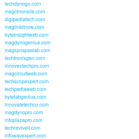
techdynogo.com
magchronicle.com
digipediatech.com
maglinkitnow.com
byteinsightweb.com
magdynogenius.com
magsynapselab.com
techtronixgen.com
innovextechpro.com
magcircuitweb.com
techscopexpert.com
techpediaweb.com
bytelabgenius.com
innovatetechco.com
magdynopro.com
infoplazapro.com
techreviveit.com
infowavexpert.com