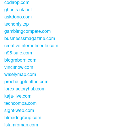
codirop.com
ghosts-uk.net
askdono.com
techonly.top
gamblingcompete.com
businesssmagazine.com
creativeinternetmedia.com
n95-sale.com
blogreborn.com
virtcitnow.com
wiselymap.com
prochatgptonline.com
forexfactoryhub.com
kaja-live.com
techcompa.com
sight-web.com
himadrigroup.com
islamroman.com