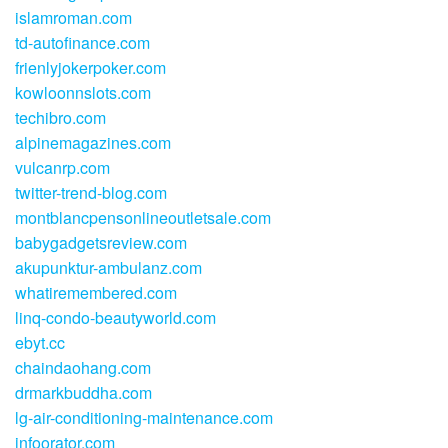
islamroman.com
td-autofinance.com
frienlyjokerpoker.com
kowloonnslots.com
techibro.com
alpinemagazines.com
vulcanrp.com
twitter-trend-blog.com
montblancpensonlineoutletsale.com
babygadgetsreview.com
akupunktur-ambulanz.com
whatiremembered.com
linq-condo-beautyworld.com
ebyt.cc
chaindaohang.com
drmarkbuddha.com
lg-air-conditioning-maintenance.com
infoorator.com