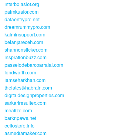
interbolaslot.org
palmkuafor.com
dataentrypro.net
dreamrummypro.com
kaiminsupport.com
belanjareceh.com
shannonsticker.com
insprationbuzz.com
passeiodebarcoarraial.com
fondworth.com
iamseharkhan.com
thelatestkhabrain.com
digitaldesignproperties.com
sarkariresultex.com
mealizo.com
barknpaws.net
cellostore.info
asmediamaker.com