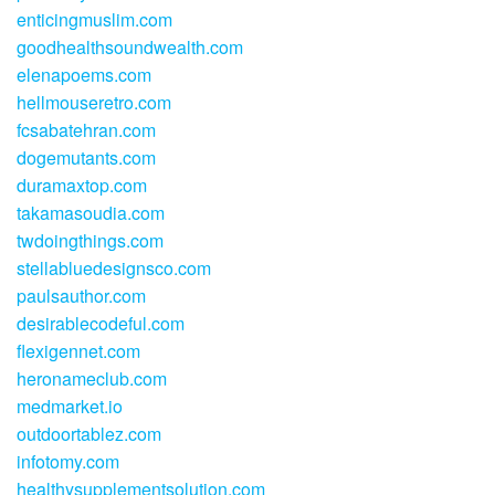
enticingmuslim.com
goodhealthsoundwealth.com
elenapoems.com
hellmouseretro.com
fcsabatehran.com
dogemutants.com
duramaxtop.com
takamasoudia.com
twdoingthings.com
stellabluedesignsco.com
paulsauthor.com
desirablecodeful.com
flexigennet.com
heronameclub.com
medmarket.io
outdoortablez.com
infotomy.com
healthysupplementsolution.com