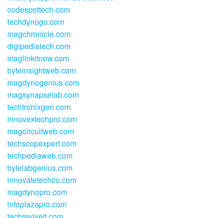
codespottech.com
techdynogo.com
magchronicle.com
digipediatech.com
maglinkitnow.com
byteinsightweb.com
magdynogenius.com
magsynapselab.com
techtronixgen.com
innovextechpro.com
magcircuitweb.com
techscopexpert.com
techpediaweb.com
bytelabgenius.com
innovatetechco.com
magdynopro.com
infoplazapro.com
techreviveit.com