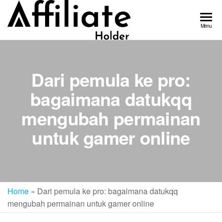
Skip
to
Daftar
Menu
Temukan
the
daftar situs
Situs Slot
content
slot online
Online
terpercaya
Dari pemula ke pro:
yang
Terpercaya
menawarkan
dengan
bagaimana datukqq
fitur deposit
pulsa, OVO,
Fitur
mengubah permainan
dan DANA
Deposit
untuk
untuk gamer online
Pulsa,
kemudahan
transaksi
OVO,
Anda.
DANA
Home
»
Dari pemula ke pro: bagaimana datukqq
mengubah permainan untuk gamer online