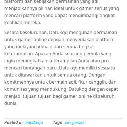
platform dan kebijakan permainan yang adil
menjadikannya pilihan ideal untuk gamer serius yang
mencari platform yang dapat mengimbangi tingkat
keahlian mereka.
Secara keseluruhan, Datukqq mengubah permainan
untuk gamer online dengan menyediakan platform
yang melayani pemain dari semua tingkat
keterampilan. Apakah Anda seorang pemula yang
ingin meningkatkan keterampilan Anda atau pro
mencari tantangan baru, Datukqq memiliki sesuatu
untuk ditawarkan untuk semua orang. Dengan
komitmennya untuk bermain adil, fitur canggih, dan
komunitas yang mendukung, Datukqq dengan cepat
menjadi tujuan tujuan bagi gamer online di seluruh
dunia.
Posted in
bandarqq
Tags
pkv games