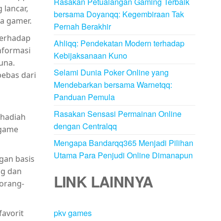
Rasakan Petualangan Gaming Terbaik
lancar,
bersama Doyanqq: Kegembiraan Tak
a gamer.
Pernah Berakhir
terhadap
Ahliqq: Pendekatan Modern terhadap
nformasi
Kebijaksanaan Kuno
una.
Selami Dunia Poker Online yang
ebas dari
Mendebarkan bersama Warnetqq:
Panduan Pemula
Rasakan Sensasi Permainan Online
 hadiah
dengan Centralqq
 game
Mengapa Bandarqq365 Menjadi Pilihan
Utama Para Penjudi Online Dimanapun
gan basis
ng dan
LINK LAINNYA
 orang-
pkv games
avorit