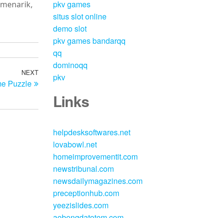
pkv games
 menarik,
situs slot online
demo slot
pkv games bandarqq
qq
dominoqq
NEXT
Next
pkv
me Puzzle
Post
Links
helpdesksoftwares.net
lovabowl.net
homeimprovementit.com
newstribunal.com
newsdailymagazines.com
preceptionhub.com
yeezislides.com
aobongdatotem.com