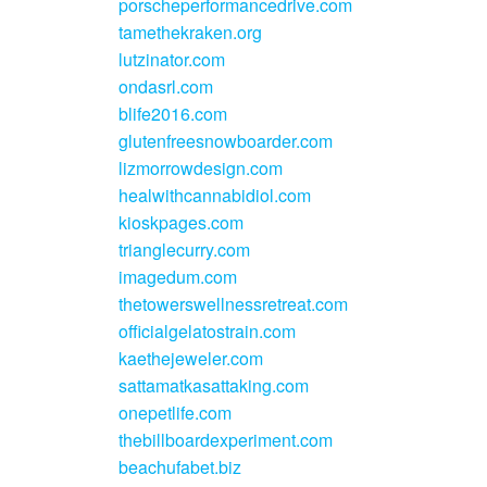
porscheperformancedrive.com
tamethekraken.org
lutzinator.com
ondasrl.com
blife2016.com
glutenfreesnowboarder.com
lizmorrowdesign.com
healwithcannabidiol.com
kioskpages.com
trianglecurry.com
imagedum.com
thetowerswellnessretreat.com
officialgelatostrain.com
kaethejeweler.com
sattamatkasattaking.com
onepetlife.com
thebillboardexperiment.com
beachufabet.biz