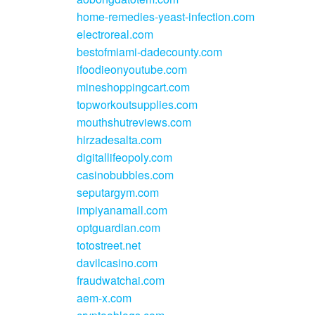
home-remedies-yeast-infection.com
electroreal.com
bestofmiami-dadecounty.com
ifoodieonyoutube.com
mineshoppingcart.com
topworkoutsupplies.com
mouthshutreviews.com
hirzadesalta.com
digitallifeopoly.com
casinobubbles.com
seputargym.com
impiyanamall.com
optguardian.com
totostreet.net
davilcasino.com
fraudwatchai.com
aem-x.com