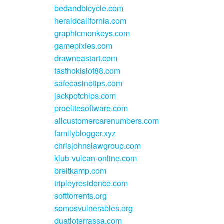
bedandbicycle.com
heraldcalifornia.com
graphicmonkeys.com
gamepixies.com
drawneastart.com
fasthokislot88.com
safecasinotips.com
jackpotchips.com
proelitesoftware.com
allcustomercarenumbers.com
familyblogger.xyz
chrisjohnslawgroup.com
klub-vulcan-online.com
breitkamp.com
tripleyresidence.com
softtorrents.org
somosvulnerables.org
duatloterrassa.com