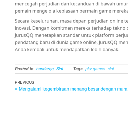
mencegah perjudian dan kecanduan di bawah umur
pemain mengelola kebiasaan bermain game merek
Secara keseluruhan, masa depan perjudian online t
inovasi. Dengan komitmen mereka terhadap teknolo
JurusQQ menetapkan standar untuk platform perju
pendatang baru di dunia game online, JurusQQ me
Anda kembali untuk mendapatkan lebih banyak.
Posted in
bandarqq
Slot
Tags
pkv games
slot
Post
Previous
PREVIOUS
Mengalami kegembiraan menang besar dengan mur
Post
navigation