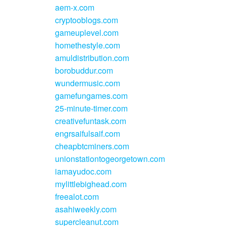
aem-x.com
cryptooblogs.com
gameuplevel.com
homethestyle.com
amuldistribution.com
borobuddur.com
wundermusic.com
gamefungames.com
25-minute-timer.com
creativefuntask.com
engrsaifulsaif.com
cheapbtcminers.com
unionstationtogeorgetown.com
iamayudoc.com
mylittlebighead.com
freealot.com
asahiweekly.com
supercleanut.com