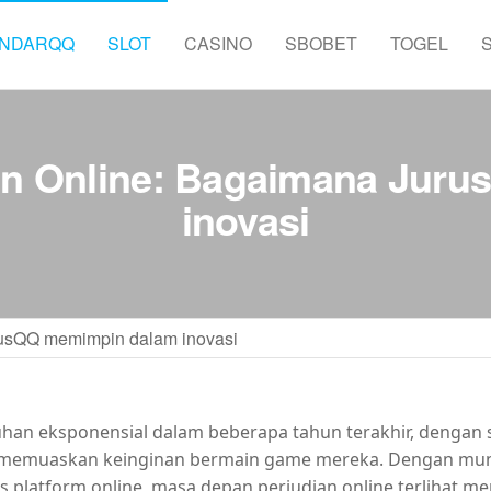
NDARQQ
SLOT
CASINO
SBOBET
TOGEL
S
an Online: Bagaimana Jur
ya
inovasi
rusQQ memimpin dalam inovasi
buhan eksponensial dalam beberapa tahun terakhir, dengan
uk memuaskan keinginan bermain game mereka. Dengan mu
s platform online, masa depan perjudian online terlihat me