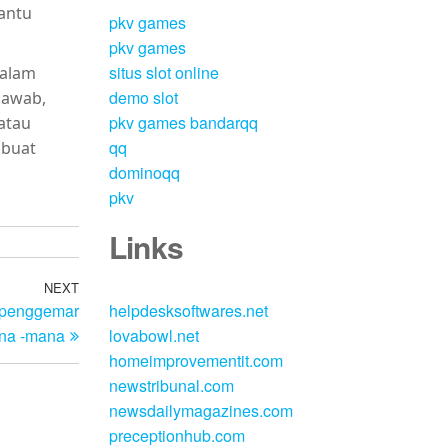
antu
pkv games
pkv games
situs slot online
dalam
demo slot
jawab,
pkv games bandarqq
atau
qq
mbuat
dominoqq
pkv
Links
NEXT
Next
 penggemar
helpdesksoftwares.net
Post
na -mana
lovabowl.net
homeimprovementit.com
newstribunal.com
newsdailymagazines.com
preceptionhub.com