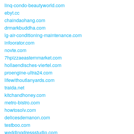
linq-condo-beautyworld.com
ebyt.cc
chaindaohang.com
drmarkbuddha.com
lg-air-conditioning-maintenance.com
infoorator.com
novte.com
7hpizzaeasternmarket.com
hollaendisches-viertel.com
proengine-ultra24.com
lifewithoutlanyards.com
traida.net
kitchandhoney.com
metro-bistro.com
howtosolv.com
delicesdemanon.com
testboo.com
weddingdressstudio.com