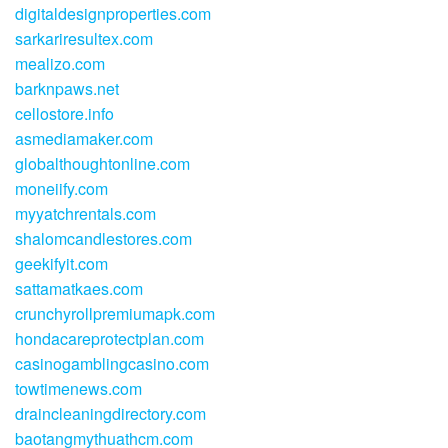
digitaldesignproperties.com
sarkariresultex.com
mealizo.com
barknpaws.net
cellostore.info
asmediamaker.com
globalthoughtonline.com
moneiify.com
myyatchrentals.com
shalomcandlestores.com
geekifyit.com
sattamatkaes.com
crunchyrollpremiumapk.com
hondacareprotectplan.com
casinogamblingcasino.com
towtimenews.com
draincleaningdirectory.com
baotangmythuathcm.com