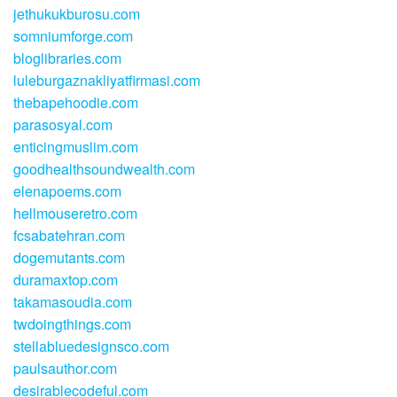
jethukukburosu.com
somniumforge.com
bloglibraries.com
luleburgaznakliyatfirmasi.com
thebapehoodie.com
parasosyal.com
enticingmuslim.com
goodhealthsoundwealth.com
elenapoems.com
hellmouseretro.com
fcsabatehran.com
dogemutants.com
duramaxtop.com
takamasoudia.com
twdoingthings.com
stellabluedesignsco.com
paulsauthor.com
desirablecodeful.com