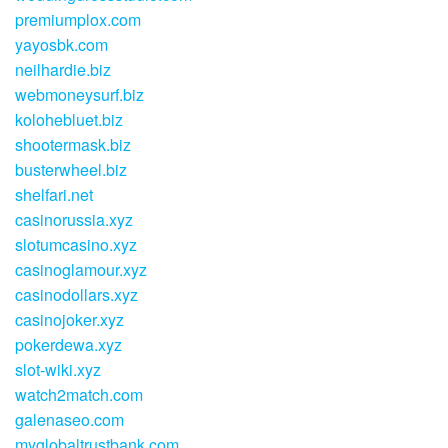
premiumplox.com
yayosbk.com
neilhardie.biz
webmoneysurf.biz
kolohebluet.biz
shootermask.biz
busterwheel.biz
shelfari.net
casinorussia.xyz
slotumcasino.xyz
casinoglamour.xyz
casinodollars.xyz
casinojoker.xyz
pokerdewa.xyz
slot-wiki.xyz
watch2match.com
galenaseo.com
myglobaltrustbank.com