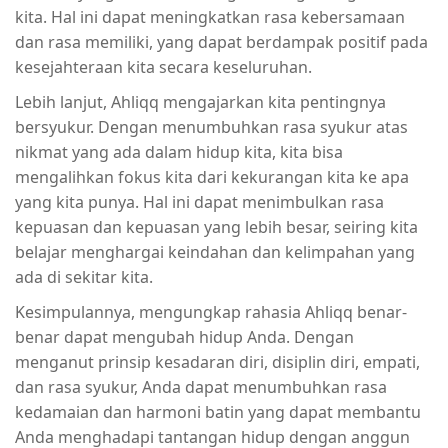
kita. Hal ini dapat meningkatkan rasa kebersamaan
dan rasa memiliki, yang dapat berdampak positif pada
kesejahteraan kita secara keseluruhan.
Lebih lanjut, Ahliqq mengajarkan kita pentingnya
bersyukur. Dengan menumbuhkan rasa syukur atas
nikmat yang ada dalam hidup kita, kita bisa
mengalihkan fokus kita dari kekurangan kita ke apa
yang kita punya. Hal ini dapat menimbulkan rasa
kepuasan dan kepuasan yang lebih besar, seiring kita
belajar menghargai keindahan dan kelimpahan yang
ada di sekitar kita.
Kesimpulannya, mengungkap rahasia Ahliqq benar-
benar dapat mengubah hidup Anda. Dengan
menganut prinsip kesadaran diri, disiplin diri, empati,
dan rasa syukur, Anda dapat menumbuhkan rasa
kedamaian dan harmoni batin yang dapat membantu
Anda menghadapi tantangan hidup dengan anggun