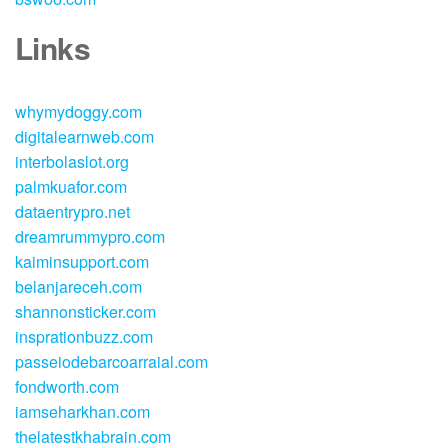
Links
whymydoggy.com
digitalearnweb.com
interbolaslot.org
palmkuafor.com
dataentrypro.net
dreamrummypro.com
kaiminsupport.com
belanjareceh.com
shannonsticker.com
insprationbuzz.com
passeiodebarcoarraial.com
fondworth.com
iamseharkhan.com
thelatestkhabrain.com