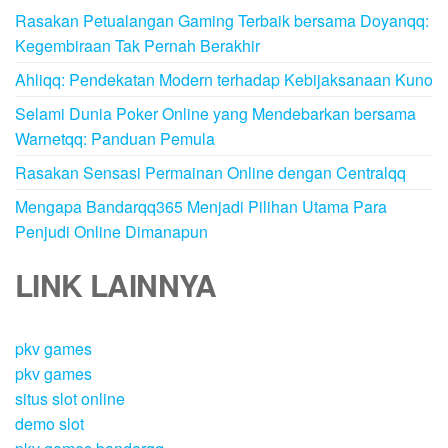
Rasakan Petualangan Gaming Terbaik bersama Doyanqq:
Kegembiraan Tak Pernah Berakhir
Ahliqq: Pendekatan Modern terhadap Kebijaksanaan Kuno
Selami Dunia Poker Online yang Mendebarkan bersama
Warnetqq: Panduan Pemula
Rasakan Sensasi Permainan Online dengan Centralqq
Mengapa Bandarqq365 Menjadi Pilihan Utama Para
Penjudi Online Dimanapun
LINK LAINNYA
pkv games
pkv games
situs slot online
demo slot