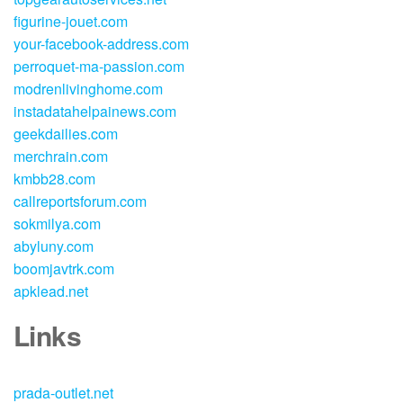
figurine-jouet.com
your-facebook-address.com
perroquet-ma-passion.com
modrenlivinghome.com
instadatahelpainews.com
geekdailies.com
merchrain.com
kmbb28.com
callreportsforum.com
sokmilya.com
abyluny.com
boomjavtrk.com
apklead.net
Links
prada-outlet.net