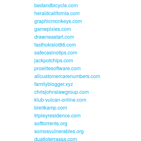
bedandbicycle.com
heraldcalifornia.com
graphicmonkeys.com
gamepixies.com
drawneastart.com
fasthokislot88.com
safecasinotips.com
jackpotchips.com
proelitesoftware.com
allcustomercarenumbers.com
familyblogger.xyz
chrisjohnslawgroup.com
klub-vulcan-online.com
breitkamp.com
tripleyresidence.com
softtorrents.org
somosvulnerables.org
duatloterrassa.com