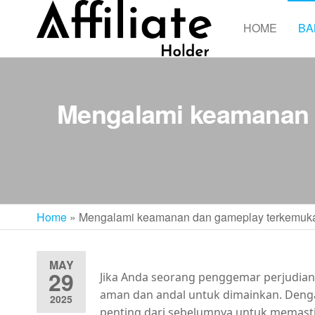
Skip
to
HOME
BA
Daftar
Temukan
the
daftar situs
Situs Slot
content
slot online
Online
terpercaya
yang
Mengalami keamanan 
Terperca
menawarkan
dengan
fitur deposit
pulsa, OVO,
Fitur
dan DANA
Deposit
untuk
Pulsa,
kemudahan
transaksi
Home
»
Mengalami keamanan dan gameplay terkemuka
OVO,
Anda.
DANA
MAY
29
Jika Anda seorang penggemar perjudian
aman dan andal untuk dimainkan. Dengan
2025
penting dari sebelumnya untuk memast