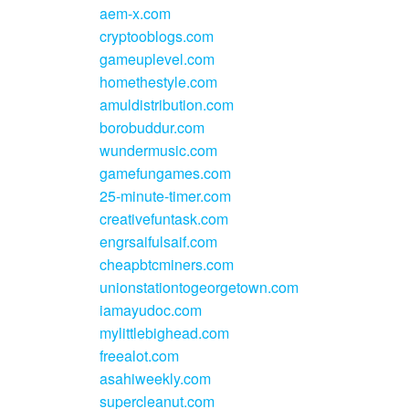
aem-x.com
cryptooblogs.com
gameuplevel.com
homethestyle.com
amuldistribution.com
borobuddur.com
wundermusic.com
gamefungames.com
25-minute-timer.com
creativefuntask.com
engrsaifulsaif.com
cheapbtcminers.com
unionstationtogeorgetown.com
iamayudoc.com
mylittlebighead.com
freealot.com
asahiweekly.com
supercleanut.com