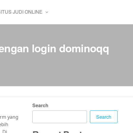
ITUS JUDI ONLINE
engan login dominoqq
Search
Search
orm yang
ebih
 Di