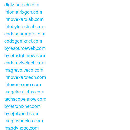
digizinetech.com
infomatrixgen.com
innovexarolab.com
infobytetechlab.com
codespherepro.com
codegenixnet.com
bytesourceweb.com
byteinsightnow.com
coderevivetech.com
magrevolveco.com
innovexarotech.com
infovortexpro.com
magcircuitplus.com
techscopeitnow.com
bytetronixnet.com
bytejetxpert.com
maginspectco.com
magdynogo.com