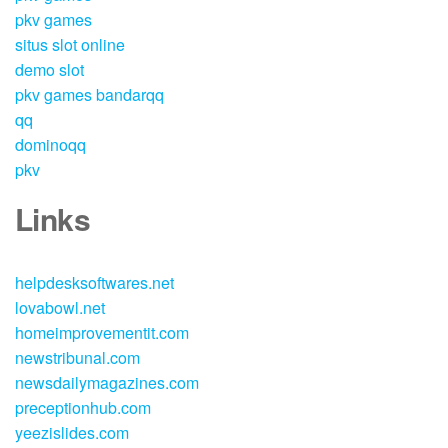
pkv games
situs slot online
demo slot
pkv games bandarqq
qq
dominoqq
pkv
Links
helpdesksoftwares.net
lovabowl.net
homeimprovementit.com
newstribunal.com
newsdailymagazines.com
preceptionhub.com
yeezislides.com