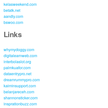
kelasweekend.com
betatk.net
aandly.com
bswoo.com
Links
whymydoggy.com
digitalearnweb.com
interbolaslot.org
palmkuafor.com
dataentrypro.net
dreamrummypro.com
kaiminsupport.com
belanjareceh.com
shannonsticker.com
insprationbuzz.com