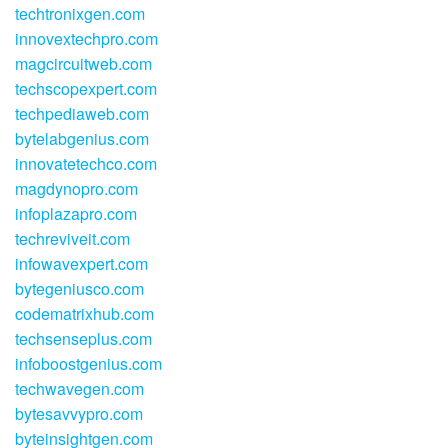
techtronixgen.com
innovextechpro.com
magcircuitweb.com
techscopexpert.com
techpediaweb.com
bytelabgenius.com
innovatetechco.com
magdynopro.com
infoplazapro.com
techreviveit.com
infowavexpert.com
bytegeniusco.com
codematrixhub.com
techsenseplus.com
infoboostgenius.com
techwavegen.com
bytesavvypro.com
byteinsightgen.com