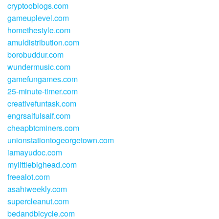
cryptooblogs.com
gameuplevel.com
homethestyle.com
amuldistribution.com
borobuddur.com
wundermusic.com
gamefungames.com
25-minute-timer.com
creativefuntask.com
engrsaifulsaif.com
cheapbtcminers.com
unionstationtogeorgetown.com
iamayudoc.com
mylittlebighead.com
freealot.com
asahiweekly.com
supercleanut.com
bedandbicycle.com