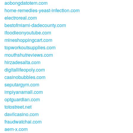
aobongdatotem.com
home-remedies-yeast-infection.com
electroreal.com
bestofmiami-dadecounty.com
ifoodieonyoutube.com
mineshoppingcart.com
topworkoutsupplies.com
mouthshutreviews.com
hirzadesalta.com
digitallifeopoly.com
casinobubbles.com
seputargym.com
impiyanamall.com
optguardian.com
totostreet.net
davilcasino.com
fraudwatchai.com
aem-x.com