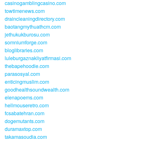
casinogamblingcasino.com
towtimenews.com
draincleaningdirectory.com
baotangmythuathcm.com
jethukukburosu.com
somniumforge.com
bloglibraries.com
luleburgaznakliyatfirmasi.com
thebapehoodie.com
parasosyal.com
enticingmuslim.com
goodhealthsoundwealth.com
elenapoems.com
hellmouseretro.com
fcsabatehran.com
dogemutants.com
duramaxtop.com
takamasoudia.com