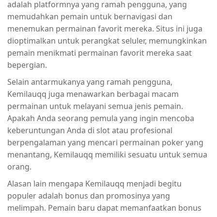
adalah platformnya yang ramah pengguna, yang
memudahkan pemain untuk bernavigasi dan
menemukan permainan favorit mereka. Situs ini juga
dioptimalkan untuk perangkat seluler, memungkinkan
pemain menikmati permainan favorit mereka saat
bepergian.
Selain antarmukanya yang ramah pengguna,
Kemilauqq juga menawarkan berbagai macam
permainan untuk melayani semua jenis pemain.
Apakah Anda seorang pemula yang ingin mencoba
keberuntungan Anda di slot atau profesional
berpengalaman yang mencari permainan poker yang
menantang, Kemilauqq memiliki sesuatu untuk semua
orang.
Alasan lain mengapa Kemilauqq menjadi begitu
populer adalah bonus dan promosinya yang
melimpah. Pemain baru dapat memanfaatkan bonus