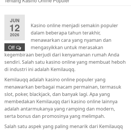
Tentang Kasino Online Populer
JUN
12
Kasino online menjadi semakin populer
dalam beberapa tahun terakhir,
2026
menawarkan cara yang nyaman dan
Off
mengasyikkan untuk merasakan
kegembiraan berjudi dari kenyamanan rumah Anda
sendiri. Salah satu kasino online yang membuat heboh
di industri ini adalah Kemilauqq.
Kemilauqq adalah kasino online populer yang
menawarkan berbagai macam permainan, termasuk
slot, poker, blackjack, dan banyak lagi. Apa yang
membedakan Kemilauqq dari kasino online lainnya
adalah antarmukanya yang ramping dan modern,
serta bonus dan promosinya yang melimpah.
Salah satu aspek yang paling menarik dari Kemilauqq