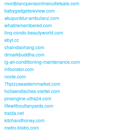
montblancpensonlineoutletsale.com
babygadgetsreview.com
akupunktur-ambulanz.com
whatiremembered.com
linq-condo-beautyworld.com
ebyt.cc
chaindaohang.com
drmarkbuddha.com
lg-air-conditioning-maintenance.com
infoorator.com
novte.com
7hpizzaeasternmarket.com
hollaendisches-viertel.com
proengine-ultra24.com
lifewithoutlanyards.com
traida.net
kitchandhoney.com
metro-bistro.com