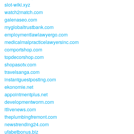
slot-wiki.xyz
watch2match.com
galenaseo.com
myglobaltrustbank.com
employmentlawlawyergo.com
medicalmalpracticelawyersinc.com
comportshop.com
topdecorshop.com
shopasotv.com
travelsanga.com
instantguestposting.com
ekonomie.net
appointmentplus.net
developmentworm.com
itlivenews.com
theplumbingfremont.com
newstrending24.com
ufabetbonus.biz