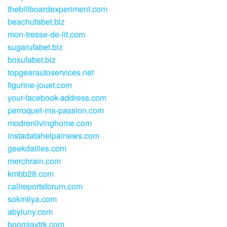
thebillboardexperiment.com
beachufabet.biz
mon-tresse-de-lit.com
sugarufabet.biz
boxufabet.biz
topgearautoservices.net
figurine-jouet.com
your-facebook-address.com
perroquet-ma-passion.com
modrenlivinghome.com
instadatahelpainews.com
geekdailies.com
merchrain.com
kmbb28.com
callreportsforum.com
sokmilya.com
abyluny.com
boomjavtrk.com