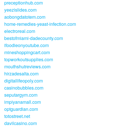
preceptionhub.com
yeezislides.com
aobongdatotem.com
home-remedies-yeast-infection.com
electroreal.com
bestofmiami-dadecounty.com
ifoodieonyoutube.com
mineshoppingcart.com
topworkoutsupplies.com
mouthshutreviews.com
hirzadesalta.com
digitallifeopoly.com
casinobubbles.com
seputargym.com
impiyanamall.com
optguardian.com
totostreet.net
davilcasino.com