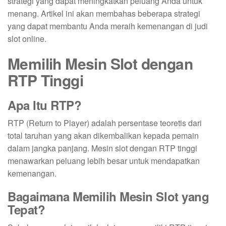
strategi yang dapat meningkatkan peluang Anda untuk
menang. Artikel ini akan membahas beberapa strategi
yang dapat membantu Anda meraih kemenangan di judi
slot online.
Memilih Mesin Slot dengan
RTP Tinggi
Apa Itu RTP?
RTP (Return to Player) adalah persentase teoretis dari
total taruhan yang akan dikembalikan kepada pemain
dalam jangka panjang. Mesin slot dengan RTP tinggi
menawarkan peluang lebih besar untuk mendapatkan
kemenangan.
Bagaimana Memilih Mesin Slot yang
Tepat?