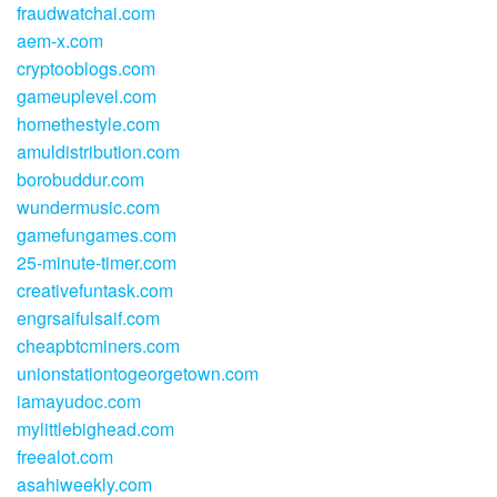
fraudwatchai.com
aem-x.com
cryptooblogs.com
gameuplevel.com
homethestyle.com
amuldistribution.com
borobuddur.com
wundermusic.com
gamefungames.com
25-minute-timer.com
creativefuntask.com
engrsaifulsaif.com
cheapbtcminers.com
unionstationtogeorgetown.com
iamayudoc.com
mylittlebighead.com
freealot.com
asahiweekly.com