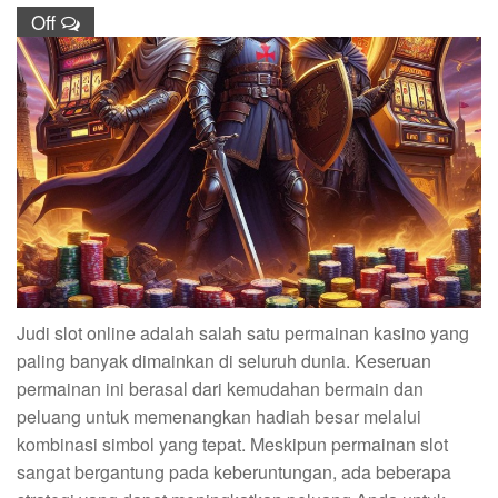
Off
Judi slot online adalah salah satu permainan kasino yang
paling banyak dimainkan di seluruh dunia. Keseruan
permainan ini berasal dari kemudahan bermain dan
peluang untuk memenangkan hadiah besar melalui
kombinasi simbol yang tepat. Meskipun permainan slot
sangat bergantung pada keberuntungan, ada beberapa