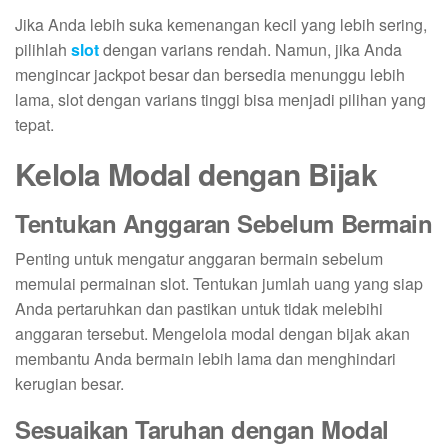
Jika Anda lebih suka kemenangan kecil yang lebih sering,
pilihlah
slot
dengan varians rendah. Namun, jika Anda
mengincar jackpot besar dan bersedia menunggu lebih
lama, slot dengan varians tinggi bisa menjadi pilihan yang
tepat.
Kelola Modal dengan Bijak
Tentukan Anggaran Sebelum Bermain
Penting untuk mengatur anggaran bermain sebelum
memulai permainan slot. Tentukan jumlah uang yang siap
Anda pertaruhkan dan pastikan untuk tidak melebihi
anggaran tersebut. Mengelola modal dengan bijak akan
membantu Anda bermain lebih lama dan menghindari
kerugian besar.
Sesuaikan Taruhan dengan Modal