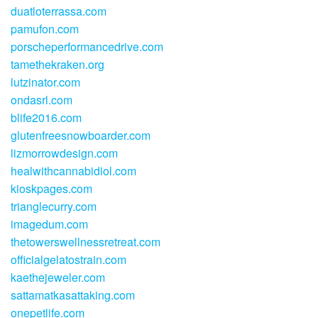
duatloterrassa.com
pamufon.com
porscheperformancedrive.com
tamethekraken.org
lutzinator.com
ondasrl.com
blife2016.com
glutenfreesnowboarder.com
lizmorrowdesign.com
healwithcannabidiol.com
kioskpages.com
trianglecurry.com
imagedum.com
thetowerswellnessretreat.com
officialgelatostrain.com
kaethejeweler.com
sattamatkasattaking.com
onepetlife.com