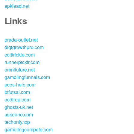
apklead.net
Links
prada-outlet.net
digigrowthpro.com
colttrickle.com
runnerpickfr.com
omnifuture.net
gamblingfunnels.com
pcos-help.com
btfutsal.com
codirop.com
ghosts-uk.net
askdono.com
techonly.top
gamblingcompete.com