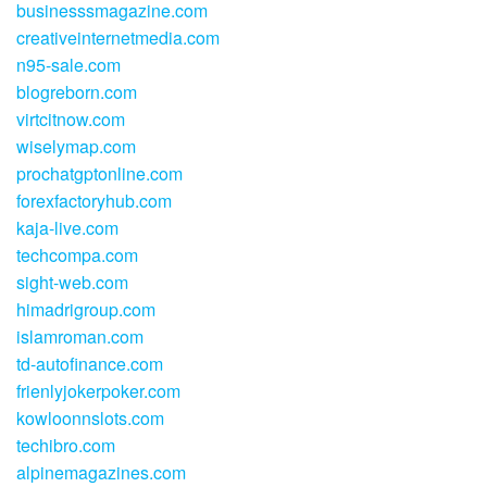
businesssmagazine.com
creativeinternetmedia.com
n95-sale.com
blogreborn.com
virtcitnow.com
wiselymap.com
prochatgptonline.com
forexfactoryhub.com
kaja-live.com
techcompa.com
sight-web.com
himadrigroup.com
islamroman.com
td-autofinance.com
frienlyjokerpoker.com
kowloonnslots.com
techibro.com
alpinemagazines.com