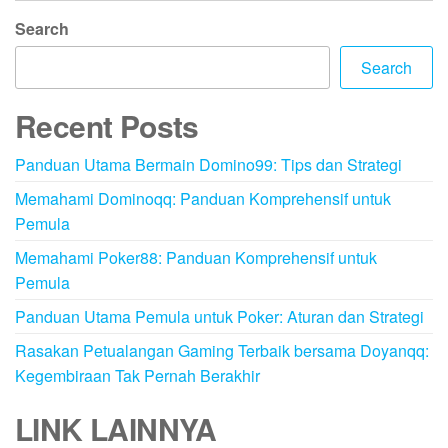
Search
Search
Recent Posts
Panduan Utama Bermain Domino99: Tips dan Strategi
Memahami Dominoqq: Panduan Komprehensif untuk
Pemula
Memahami Poker88: Panduan Komprehensif untuk
Pemula
Panduan Utama Pemula untuk Poker: Aturan dan Strategi
Rasakan Petualangan Gaming Terbaik bersama Doyanqq:
Kegembiraan Tak Pernah Berakhir
LINK LAINNYA