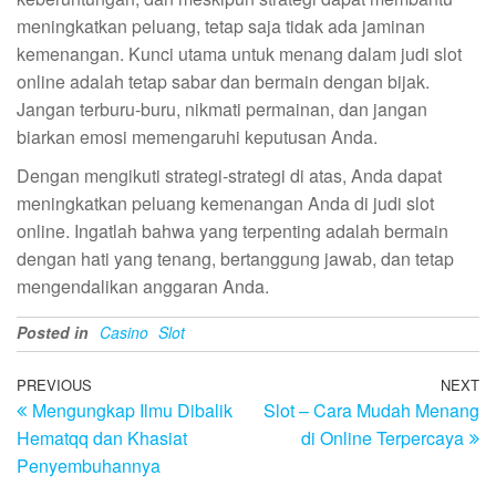
meningkatkan peluang, tetap saja tidak ada jaminan
kemenangan. Kunci utama untuk menang dalam judi slot
online adalah tetap sabar dan bermain dengan bijak.
Jangan terburu-buru, nikmati permainan, dan jangan
biarkan emosi memengaruhi keputusan Anda.
Dengan mengikuti strategi-strategi di atas, Anda dapat
meningkatkan peluang kemenangan Anda di judi slot
online. Ingatlah bahwa yang terpenting adalah bermain
dengan hati yang tenang, bertanggung jawab, dan tetap
mengendalikan anggaran Anda.
Posted in
Casino
Slot
Post
Previous
PREVIOUS
NEXT
N
Mengungkap Ilmu Dibalik
Slot – Cara Mudah Menang
Post
Po
navigation
Hematqq dan Khasiat
di Online Terpercaya
Penyembuhannya