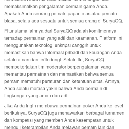
memaksimalkan pengalaman bermain game Anda.
Apakah Anda seorang pemain papan atas atau pemain
biasa, selalu ada sesuatu untuk semua orang di SuryaQQ.
Fitur utama lainnya dari SuryaQQ adalah komitmennya
terhadap permainan yang adil dan keamanan. Platform ini
menggunakan teknologi enkripsi canggih untuk
memastikan bahwa informasi pribadi dan keuangan Anda
selalu aman dan terlindungi. Selain itu, SuryaQQ
mempekerjakan tim moderator berpengalaman yang
memantau permainan dan memastikan bahwa semua
pemain mematuhi peraturan dan ketentuan situs. Artinya,
Anda selalu merasa yakin bahwa Anda bermain di
lingkungan yang aman dan adil.
Jika Anda ingin membawa permainan poker Anda ke level
berikutnya, SuryaQQ juga menawarkan berbagai turnamen
dan kompetisi yang memberi Anda kesempatan untuk
menguji keterampilan Anda melawan pemain lain dari