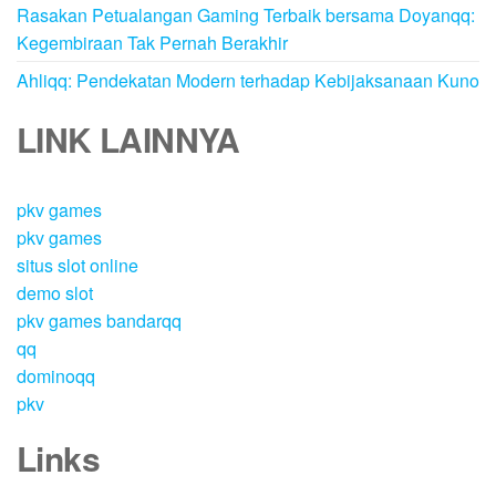
Rasakan Petualangan Gaming Terbaik bersama Doyanqq:
Kegembiraan Tak Pernah Berakhir
Ahliqq: Pendekatan Modern terhadap Kebijaksanaan Kuno
LINK LAINNYA
pkv games
pkv games
situs slot online
demo slot
pkv games bandarqq
qq
dominoqq
pkv
Links