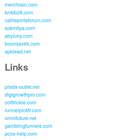
merchrain.com
kmbb28.com
callreportsforum.com
sokmilya.com
abyluny.com
boomjavtrk.com
apklead.net
Links
prada-outlet.net
digigrowthpro.com
colttrickle.com
runnerpickfr.com
omnifuture.net
gamblingfunnels.com
pcos-help.com