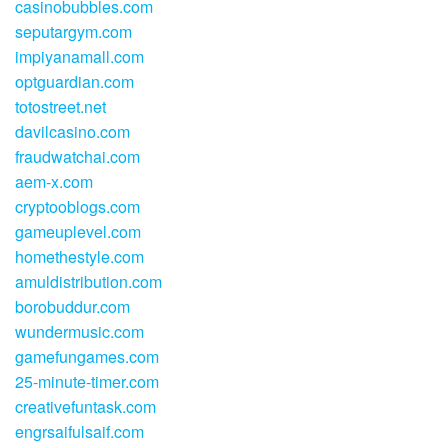
casinobubbles.com
seputargym.com
impiyanamall.com
optguardian.com
totostreet.net
davilcasino.com
fraudwatchai.com
aem-x.com
cryptooblogs.com
gameuplevel.com
homethestyle.com
amuldistribution.com
borobuddur.com
wundermusic.com
gamefungames.com
25-minute-timer.com
creativefuntask.com
engrsaifulsaif.com