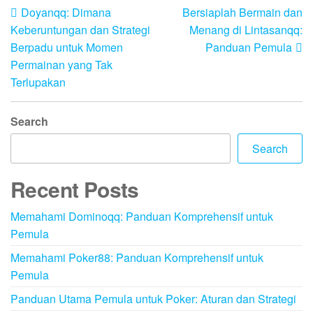
Post
Doyanqq: Dimana
Bersiaplah Bermain dan
Post
Po
navigation
Keberuntungan dan Strategi
Menang di Lintasanqq:
Berpadu untuk Momen
Panduan Pemula
Permainan yang Tak
Terlupakan
Search
Search
Recent Posts
Memahami Dominoqq: Panduan Komprehensif untuk
Pemula
Memahami Poker88: Panduan Komprehensif untuk
Pemula
Panduan Utama Pemula untuk Poker: Aturan dan Strategi