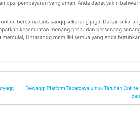
dan opsi pembayaran yang aman, Anda dapat yakin bahwa i
nline bersama Lintasanqq sekarang juga. Daftar sekaran
dapatkan kesempatan menang besar dan bersenang-senang
u memulai, Lintasanqq memiliki semua yang Anda butuhka
uryaqq
Dewaqq: Platform Tepercaya untuk Taruhan Onlin
dan