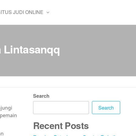
ITUS JUDI ONLINE
 Lintasanqq
Search
Search
jungi
 pemain
Recent Posts
an