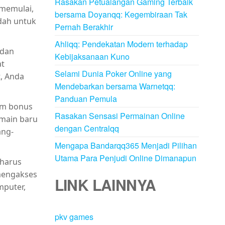
Rasakan Petualangan Gaming Terbaik
 memulai,
bersama Doyanqq: Kegembiraan Tak
dah untuk
Pernah Berakhir
Ahliqq: Pendekatan Modern terhadap
 dan
Kebijaksanaan Kuno
at
Selami Dunia Poker Online yang
, Anda
Mendebarkan bersama Warnetqq:
Panduan Pemula
gam bonus
Rasakan Sensasi Permainan Online
main baru
dengan Centralqq
ang-
Mengapa Bandarqq365 Menjadi Pilihan
Utama Para Penjudi Online Dimanapun
 harus
 mengakses
LINK LAINNYA
mputer,
pkv games